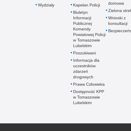
domowa
Wydziały
Kapelan Policji
Zielona stre
Biuletyn
Informacji
Wnioski z
Publicznej
konsultacji
Komendy
Bezpieczeń
Powiatowej Policji
w Tomaszowie
Lubelskim
Poszukiwani
Informacja dla
uczestników
zdarzeń
drogowych
Prawa Człowieka
Dostępność KPP
w Tomaszowie
Lubelskim