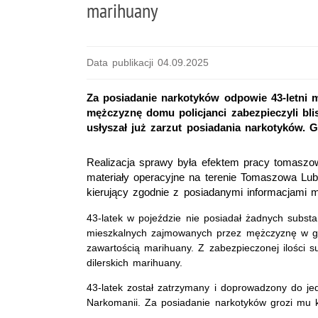
marihuany
Data publikacji 04.09.2025
Za posiadanie narkotyków odpowie 43-letni
mężczyznę domu policjanci zabezpieczyli bli
usłyszał już zarzut posiadania narkotyków. G
Realizacja sprawy była efektem pracy tomaszow
materiały operacyjne na terenie Tomaszowa Lube
kierujący zgodnie z posiadanymi informacjami 
43-latek w pojeździe nie posiadał żadnych subst
mieszkalnych zajmowanych przez mężczyznę w gmi
zawartością marihuany. Z zabezpieczonej ilości s
dilerskich marihuany.
43-latek został zatrzymany i doprowadzony do jedn
Narkomanii. Za posiadanie narkotyków grozi mu k