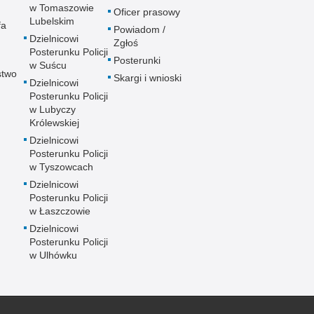
w Tomaszowie
Oficer prasowy
Lubelskim
fa
Powiadom /
Dzielnicowi
Zgłoś
Posterunku Policji
Posterunki
w Suścu
stwo
Skargi i wnioski
Dzielnicowi
Posterunku Policji
w Lubyczy
Królewskiej
Dzielnicowi
Posterunku Policji
w Tyszowcach
Dzielnicowi
Posterunku Policji
w Łaszczowie
Dzielnicowi
Posterunku Policji
w Ulhówku