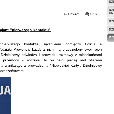
DZ
DZ
KR
Powrót
Drukuj
DZ
DZ
icjant "pierwszego kontaktu"
DZ
"pierwszego kontaktu", łącznikiem pomiędzy Policją a
działu Prewencji, każdy z nich ma przydzielony swój rejon
. Dzielnicowy odwiedza i prowadzi rozmowy z mieszkańcami
przemocy w rodzinie. To on pełni pieczę nad ofiarami
nia wynikające z prowadzenia "Niebieskiej Karty". Dzielnicowy
społeczeństwem.