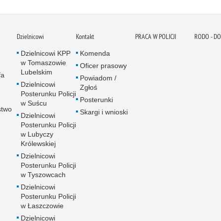
Dzielnicowi
Kontakt
PRACA W POLICJI
RODO - D
Dzielnicowi KPP
Komenda
w Tomaszowie
Oficer prasowy
Lubelskim
fa
Powiadom /
Dzielnicowi
Zgłoś
Posterunku Policji
Posterunki
w Suścu
stwo
Skargi i wnioski
Dzielnicowi
Posterunku Policji
w Lubyczy
Królewskiej
Dzielnicowi
Posterunku Policji
w Tyszowcach
Dzielnicowi
Posterunku Policji
w Łaszczowie
Dzielnicowi