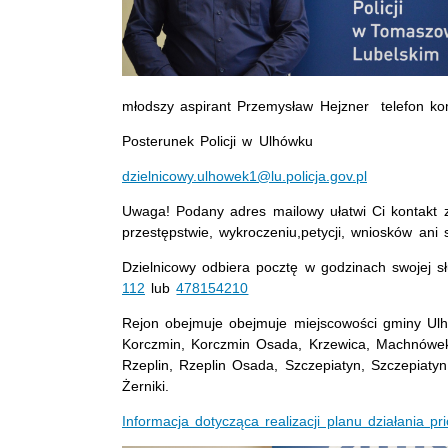
młodszy aspirant Przemysław Hejzner telefon 
Posterunek Policji w Ulhówku
dzielnicowy.ulhowek1@lu.policja.gov.pl
Uwaga! Podany adres mailowy ułatwi Ci kontakt z
przestępstwie, wykroczeniu,petycji, wniosków ani
Dzielnicowy odbiera pocztę w godzinach swojej 
112
lub
478154210
Rejon obejmuje obejmuje miejscowości gminy Ulh
Korczmin, Korczmin Osada, Krzewica, Machnówek
Rzeplin, Rzeplin Osada, Szczepiatyn, Szczepiaty
Żerniki.
Informacja dotycząca realizacji planu działania 