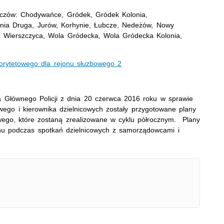
rczów: Chodywańce, Gródek, Gródek Kolonia,
onia Druga, Jurów, Korhynie, Łubcze, Nedeżów, Nowy
n, Wierszczyca, Wola Gródecka, Wola Gródecka Kolonia,
riorytetowego dla rejonu słuzbowego 2
Głównego Policji z dnia 20 czerwca 2016 roku w sprawie
ego i kierownika dzielnicowych zostały przygotowane plany
owego, które zostaną zrealizowane w cyklu półrocznym. Plany
nu podczas spotkań dzielnicowych z samorządowcami i