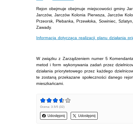
Rejon obejmuje obejmuje miejscowości gminy Ja
Jarczów, Jarczów Kolonia Pierwsza, Jarczów Kol
Przeorsk, Plebanka, Przewłoka, Sowiniec, Szlaty
Zawady.
Informacja dotycząca realizacji planu działania p
W związku z Zarządzeniem numer 5 Komendanta 
metod i form wykonywania zadań przez dzielnicow
działania priorytetowego przez każdego dzielnic
te zostaną przekazane społeczności danego rejo
mieszkańcami.
Ocena: 3.5/5 (32)
Udostępnij
Udostępnij