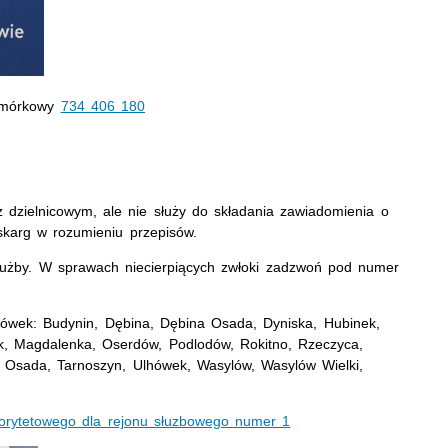
komórkowy
734 406 180
 dzielnicowym, ale nie służy do składania zawiadomienia o
 skarg w rozumieniu przepisów.
służby. W sprawach niecierpiących zwłoki zadzwoń pod numer
ówek: Budynin, Dębina, Dębina Osada, Dyniska, Hubinek,
, Magdalenka, Oserdów, Podlodów, Rokitno, Rzeczyca,
n Osada, Tarnoszyn, Ulhówek, Wasylów, Wasylów Wielki,
priorytetowego dla rejonu słuzbowego numer 1