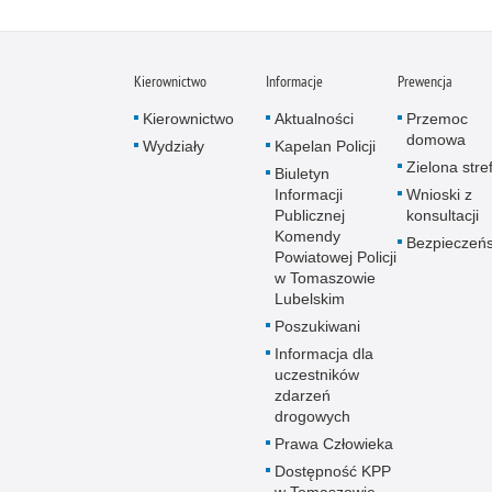
Kierownictwo
Informacje
Prewencja
Kierownictwo
Aktualności
Przemoc
domowa
Wydziały
Kapelan Policji
Zielona stre
Biuletyn
Informacji
Wnioski z
Publicznej
konsultacji
Komendy
Bezpieczeń
Powiatowej Policji
w Tomaszowie
Lubelskim
Poszukiwani
Informacja dla
uczestników
zdarzeń
drogowych
Prawa Człowieka
Dostępność KPP