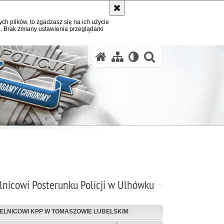
ych plików, to zgadzasz się na ich użycie
. Brak zmiany ustawienia przeglądarki
otwórz wysz
lnicowi Posterunku Policji w Ulhówku
IELNICOWI KPP W TOMASZOWIE LUBELSKIM