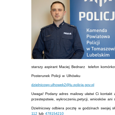
starszy aspirant Maciej Bednarz telefon komór
Posterunek Policji w Ulhówku
dzielnicowy.ulhowek2@lu.policja.gov.pl
Uwaga! Podany adres mailowy ułatwi Ci kontakt z
przestepstwie, wykroczeniu,petycji, wniosków ani
Dzielnicowy odbiera pocztę w godzinach swojej 
112
lub
478154210