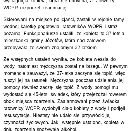
wyciągnięta kobieta, która nie oddycha, a ratownicy
WOPR rozpoczęli reanimację.
Skierowani na miejsce policjanci, zastali w rejonie tamy
wodnej karetkę pogotowia, ratowników WOPR i straż
pożarną. Funkcjonariusze ustalili, że kobieta to 37-letnia
mieszkanka gminy Józefów, która nad zalewem
przebywała ze swoim znajomym 32-latkiem.
Ze wstępnych ustaleń wynika, że kobieta weszła do
wody, natomiast mężczyzna został na brzegu. W pewnym
momencie zauważył, że 37-latka zaczyna się topić, więc
ruszył jej na ratunek. Mężczyzna podczas udzielania jej
pomocy również zaczął się topić. Z wody pomógł mu
wydostać się 45-letni świadek, który przejeżdżał rowerem
obok miejsca zdarzenia. Zaalarmowani przez świadka
ratownicy WOPR wydobyli ciało kobiety z wody i podjęli
resuscytację. Niestety nie udało się przywrócić jej
czynności życiowych. Jak wstępnie ustalono, kobieta w
dniu zdarzenia spożywała alkohol.