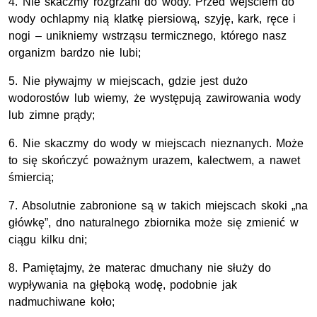
4. Nie skaczmy rozgrzani do wody. Przed wejściem do
wody ochlapmy nią klatkę piersiową, szyję, kark, ręce i
nogi – unikniemy wstrząsu termicznego, którego nasz
organizm bardzo nie lubi;
5. Nie pływajmy w miejscach, gdzie jest dużo
wodorostów lub wiemy, że występują zawirowania wody
lub zimne prądy;
6. Nie skaczmy do wody w miejscach nieznanych. Może
to się skończyć poważnym urazem, kalectwem, a nawet
śmiercią;
7. Absolutnie zabronione są w takich miejscach skoki „na
główkę”, dno naturalnego zbiornika może się zmienić w
ciągu kilku dni;
8. Pamiętajmy, że materac dmuchany nie służy do
wypływania na głęboką wodę, podobnie jak
nadmuchiwane koło;