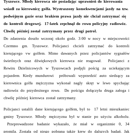
Tyszowce. Młody kierowca nie posiadając uprawnień do kierowania
wsiadł za kierownicę golfa. Wystraszony konsekwencjami jazdy na tzw.
podwójnym gazie oraz brakiem prawa jazdy nie chciał zatrzymać się
do kontroli drogowej. 17-latek zepchnął do rowu policyjny radiowóz.
Chwilę później został zatrzymany przez drugi patrol.
Do zdarzenia doszło wczoraj około godz. 3:00 w nocy w miejscowości
Czermno gm. Tyszowce. Policjanci chcieli zatrzymać do kontroli
kierującego vw golfem. Mimo dawanych przez policjantów sygnałów
świetlnych oraz dźwiękowych kierowca nie reagował. Policjanci z
Rewiru Dzielnicowych w Tyszowcach podjęli pościg za uciekającym
pojazdem. Kiedy mundurowi próbowali wyprzedzić auto siedzący za
kierownica golfa mężczyzna wykonał nagły skręt w lewo spychając
radiowóz do przydrożnego rowu. Do pościgu dołączyła druga załoga i
chwilę później kierowca został zatrzymany.
Policjanci ustalili dane kierującego golfem, był to 17 letni mieszkaniec
gminy Tyszowce. Młody mężczyzna był w stanie po użyciu alkoholu.
Przeprowadzone badanie wykazało, że miał w organizmie 0, 34
promila. Została od niego pobrana także krew do dalszych badań. Jak