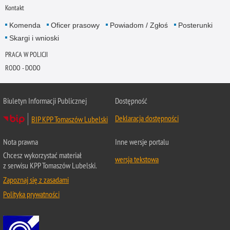
Kontakt
Komenda
Oficer prasowy
Powiadom / Zgłoś
Posterunki
Skargi i wnioski
PRACA W POLICJI
RODO - DODO
Biuletyn Informacji Publicznej
Dostępność
Deklaracja dostępności
BIP KPP Tomaszów Lubelski
Nota prawna
Inne wersje portalu
Chcesz wykorzystać materiał
wersja tekstowa
z serwisu KPP Tomaszów Lubelski.
Zapoznaj się z zasadami
Polityka prywatności